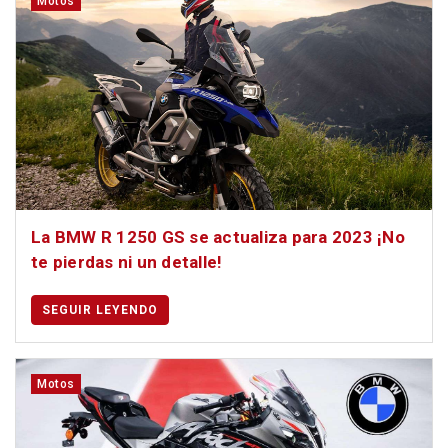
Motos
La BMW R 1250 GS se actualiza para 2023 ¡No
te pierdas ni un detalle!
SEGUIR LEYENDO
Motos