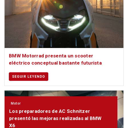
BMW Motorrad presenta un scooter
eléctrico conceptual bastante futurista
SEGUIR LEYENDO
Motor
Los preparadores de AC Schnitzer
presentó las mejoras realizadas al BMW
X6