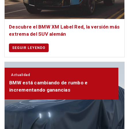
Descubre el BMW XM Label Red, la versión más
extrema del SUV alemán
SEGUIR LEYENDO
Actualidad
BMW está cambiando de rumbo e
incrementando ganancias