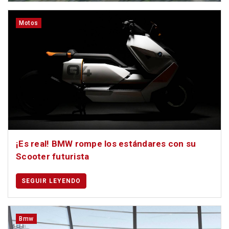
Motos
¡Es real! BMW rompe los estándares con su
Scooter futurista
SEGUIR LEYENDO
Bmw