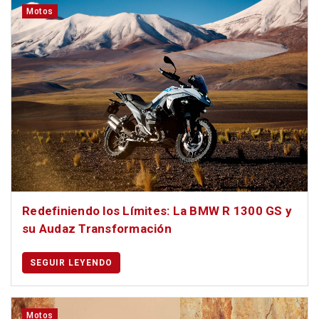
Motos
Redefiniendo los Límites: La BMW R 1300 GS y
su Audaz Transformación
SEGUIR LEYENDO
Motos