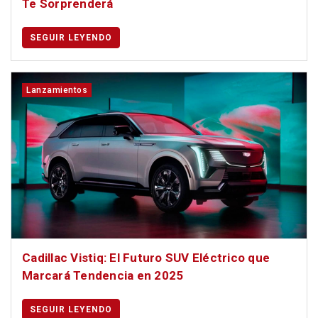
Te Sorprenderá
SEGUIR LEYENDO
Lanzamientos
Cadillac Vistiq: El Futuro SUV Eléctrico que
Marcará Tendencia en 2025
SEGUIR LEYENDO