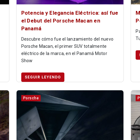
Potencia y Elegancia Eléctrica: así fue
M
el Debut del Porsche Macan en
P
Panamá
P
T
Descubre cómo fue el lanzamiento del nuevo
Porsche Macan, el primer SUV totalmente
eléctrico de la marca, en el Panamá Motor
Show
SEGUIR LEYENDO
Porsche
P