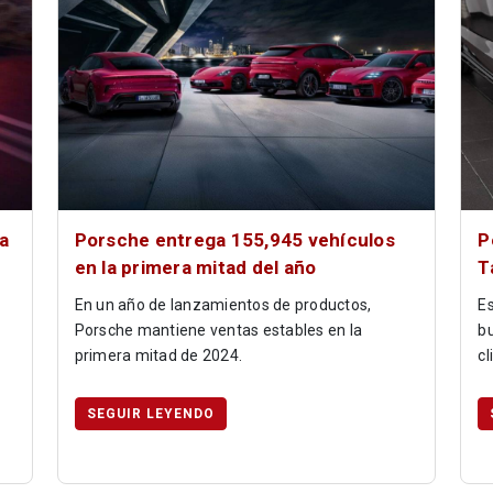
a
Porsche entrega 155,945 vehículos
P
en la primera mitad del año
T
En un año de lanzamientos de productos,
Es
Porsche mantiene ventas estables en la
bu
primera mitad de 2024.
cl
SEGUIR LEYENDO