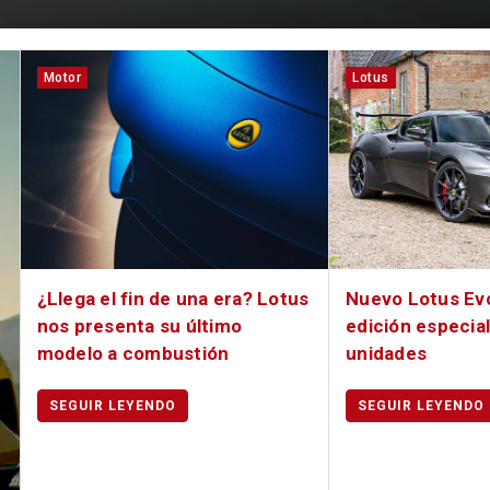
Motor
Lotus
¿Llega el fin de una era? Lotus
Nuevo Lotus Ev
nos presenta su último
edición especial
modelo a combustión
unidades
SEGUIR LEYENDO
SEGUIR LEYENDO