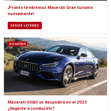
¡Pronto tendremos Maserati Gran turismo
nuevamente!
SEGUIR LEYENDO
Actualidad
Maserati Ghibli se despedirá en el 2023
¿llegaste a conducirlo?