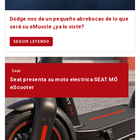
Dodge nos da un pequeño abrebocas de lo que
será su eMuscle ¿ya lo viste?
SEGUIR LEYENDO
Seat
Seat presenta su moto electrica SEAT MÓ
eScooter