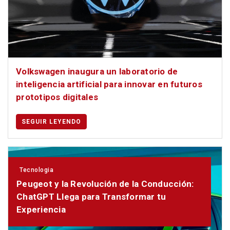
Volkswagen inaugura un laboratorio de
inteligencia artificial para innovar en futuros
prototipos digitales
SEGUIR LEYENDO
Tecnologia
Peugeot y la Revolución de la Conducción:
ChatGPT Llega para Transformar tu
Experiencia