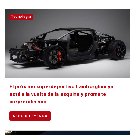
Tecnologia
El próximo superdeportivo Lamborghini ya
está a la vuelta de la esquina y promete
sorprendernos
SEGUIR LEYENDO