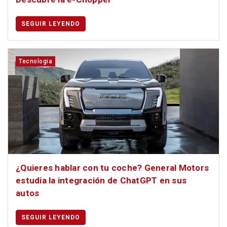
SEGUIR LEYENDO
Tecnologia
¿Quieres hablar con tu coche? General Motors
estudia la integración de ChatGPT en sus
autos
SEGUIR LEYENDO