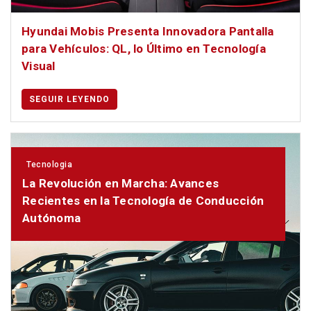
Hyundai Mobis Presenta Innovadora Pantalla
para Vehículos: QL, lo Último en Tecnología
Visual
SEGUIR LEYENDO
Tecnologia
La Revolución en Marcha: Avances
Recientes en la Tecnología de Conducción
Autónoma