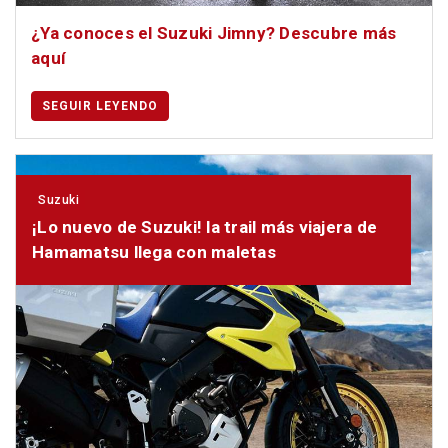
¿Ya conoces el Suzuki Jimny? Descubre más
aquí
SEGUIR LEYENDO
Suzuki
¡Lo nuevo de Suzuki! la trail más viajera de
Hamamatsu llega con maletas