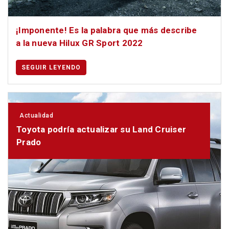
¡Imponente! Es la palabra que más describe
a la nueva Hilux GR Sport 2022
SEGUIR LEYENDO
Actualidad
Toyota podría actualizar su Land Cruiser
Prado