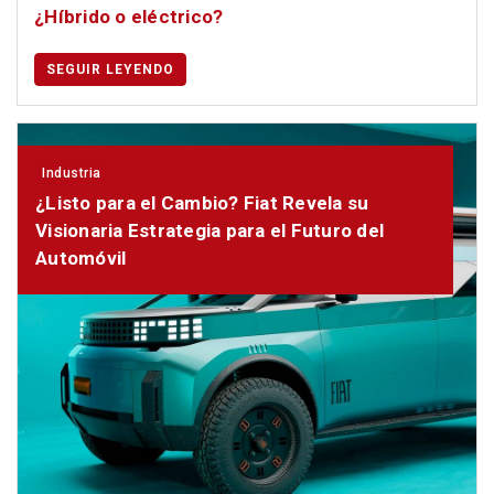
¿Híbrido o eléctrico?
SEGUIR LEYENDO
Industria
¿Listo para el Cambio? Fiat Revela su
Visionaria Estrategia para el Futuro del
Automóvil