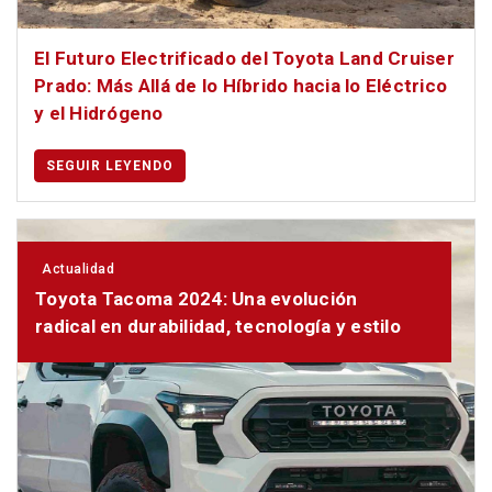
El Futuro Electrificado del Toyota Land Cruiser
Prado: Más Allá de lo Híbrido hacia lo Eléctrico
y el Hidrógeno
SEGUIR LEYENDO
Actualidad
Toyota Tacoma 2024: Una evolución
radical en durabilidad, tecnología y estilo