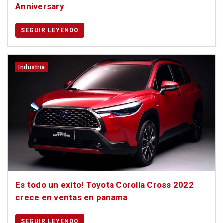
Anniversary
SEGUIR LEYENDO
Industria
Es todo un exito! Toyota Corolla Cross 2022
crece en ventas en panama
SEGUIR LEYENDO