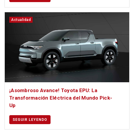
Actualidad
¡Asombroso Avance! Toyota EPU: La
Transformación Eléctrica del Mundo Pick-
Up
SEGUIR LEYENDO