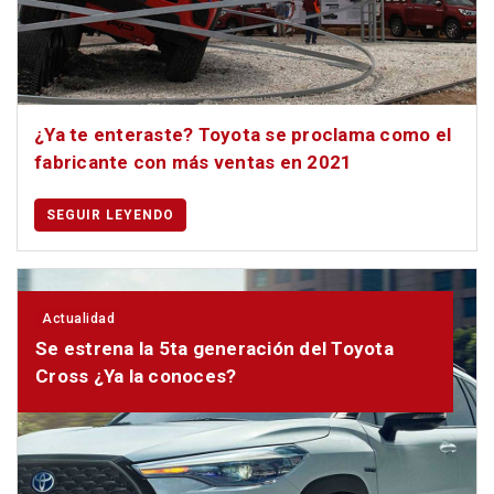
¿Ya te enteraste? Toyota se proclama como el
fabricante con más ventas en 2021
SEGUIR LEYENDO
Actualidad
Se estrena la 5ta generación del Toyota
Cross ¿Ya la conoces?