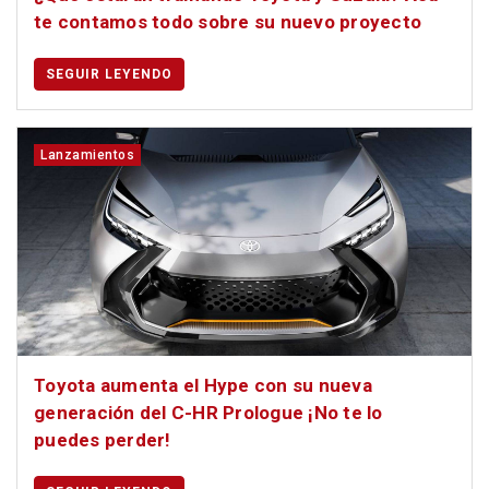
te contamos todo sobre su nuevo proyecto
SEGUIR LEYENDO
Lanzamientos
Toyota aumenta el Hype con su nueva
generación del C-HR Prologue ¡No te lo
puedes perder!