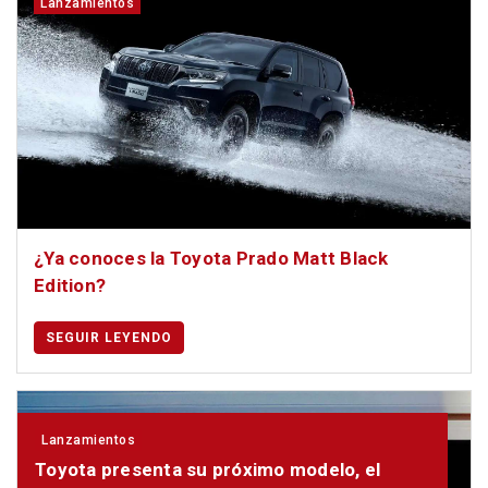
Lanzamientos
¿Ya conoces la Toyota Prado Matt Black
Edition?
SEGUIR LEYENDO
Lanzamientos
Toyota presenta su próximo modelo, el